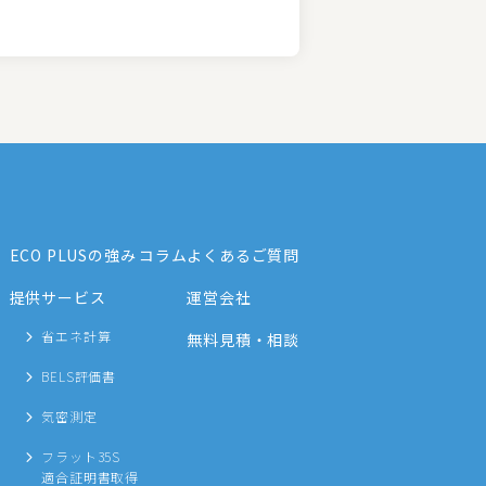
ECO PLUSの強み
コラム
よくあるご質問
提供サービス
運営会社
省エネ計算
無料見積・相談
BELS評価書
気密測定
フラット35S
適合証明書取得