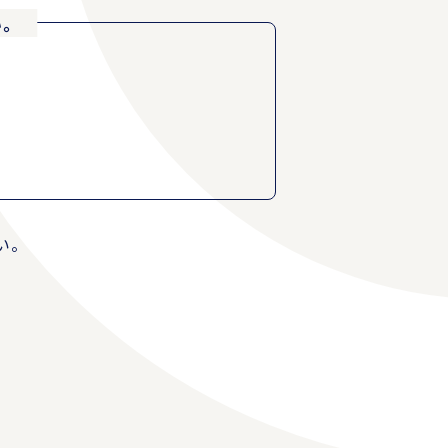
い。
い。